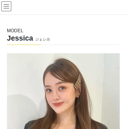
コ
ナ
ン
ビ
テ
ゲ
ン
ー
ツ
シ
MODEL
へ
ョ
Jessica
ス
ン
ジェシカ
キ
に
ッ
移
プ
動